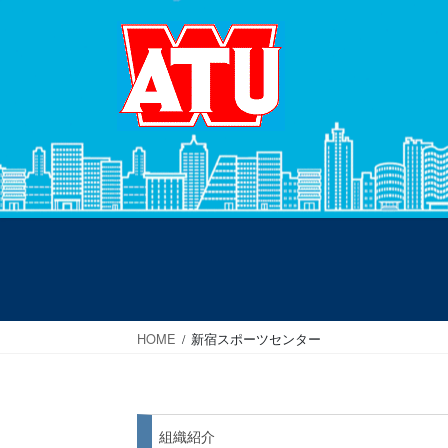
コ
ナ
ン
ビ
テ
ゲ
ン
ー
ツ
シ
へ
ョ
ス
ン
キ
に
ッ
移
プ
動
HOME
新宿スポーツセンター
組織紹介