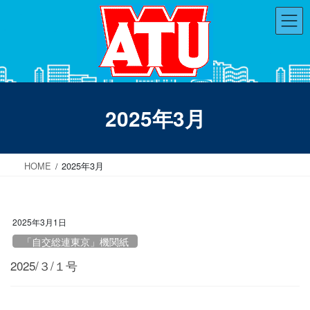
コ
ナ
ン
ビ
テ
ゲ
ン
ー
ツ
シ
へ
ョ
ス
ン
2025年3月
キ
に
ッ
移
プ
動
HOME
2025年3月
2025年3月1日
「自交総連東京」機関紙
2025/３/１号