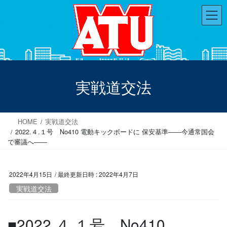
コ
ナ
ン
ビ
テ
ゲ
ン
ー
ツ
シ
へ
ョ
ス
ン
実戦道交法
キ
に
ッ
移
プ
動
HOME
実戦道交法
2022.４.１号 No410 電動キックボードに 保安基準――今通常国会
で審議へ――
2022年4月15日
/ 最終更新日時 :
2022年4月7日
実戦道交法
■2022.４.１号 No410