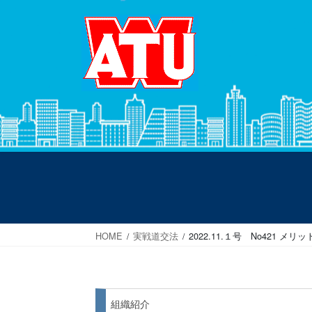
コ
ナ
ン
ビ
テ
ゲ
ン
ー
ツ
シ
へ
ョ
ス
ン
キ
に
ッ
移
プ
動
HOME
実戦道交法
2022.11.１号 No42
組織紹介