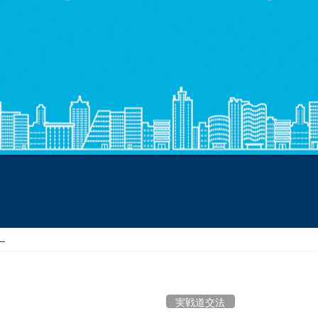
―
実戦道交法