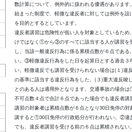
数計算について、例外的に扱われる優遇があります
始まった制度で、軽微な違反者に対しては例外を設
を目的とするとしています。
違反者講習は危険性が低い人を対象としているため
けではなく①から③のすべてに該当する人が講習を
し、当該一般違反行為に係る累積点数が６点である
い。③軽微違反行為をした日を起算日とする過去３年
い。軽微違反でも講習を受けられない場合は(１)違
の基準に該当する違反行為をした。(３)重大違反唆
とのある人は適用外となります。交通事故の場合は
不可点数４点で合計６点であった場合でも違反者講
講習の対象者は累積点数が６点となり30日免停の
講すると①30日免停の行政処分が行われない。②
でも、違反者講習を受ける前の６点は累積されない