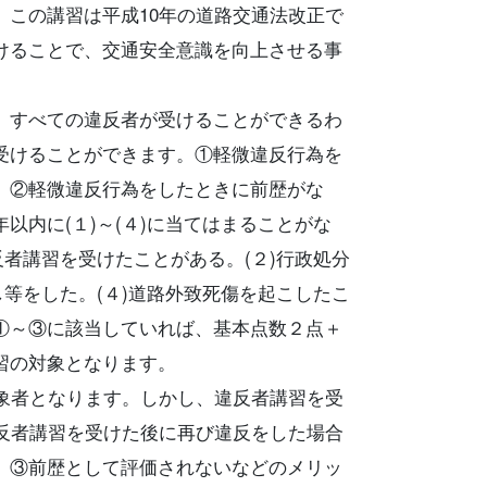
。この講習は平成10年の道路交通法改正で
けることで、交通安全意識を向上させる事
、すべての違反者が受けることができるわ
受けることができます。①軽微違反行為を
。②軽微違反行為をしたときに前歴がな
以内に(１)～(４)に当てはまることがな
反者講習を受けたことがある。(２)行政処分
し等をした。(４)道路外致死傷を起こしたこ
①～③に該当していれば、基本点数２点＋
習の対象となります。
対象者となります。しかし、違反者講習を受
違反者講習を受けた後に再び違反をした場合
。③前歴として評価されないなどのメリッ