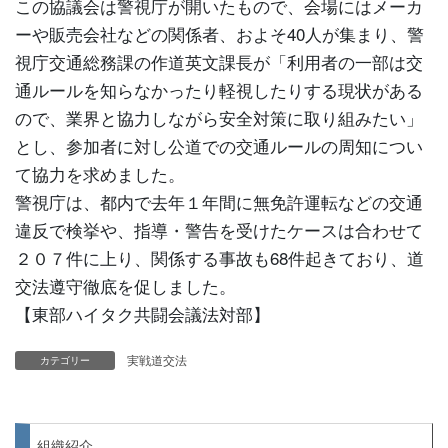
この協議会は警視庁が開いたもので、会場にはメーカ
ーや販売会社などの関係者、およそ40人が集まり、警
視庁交通総務課の作道英文課長が「利用者の一部は交
通ルールを知らなかったり軽視したりする現状がある
ので、業界と協力しながら安全対策に取り組みたい」
とし、参加者に対し公道での交通ルールの周知につい
て協力を求めました。
警視庁は、都内で去年１年間に無免許運転などの交通
違反で検挙や、指導・警告を受けたケースは合わせて
２０７件に上り、関係する事故も68件起きており、道
交法遵守徹底を促しました。
【東部ハイタク共闘会議法対部】
実戦道交法
カテゴリー
組織紹介