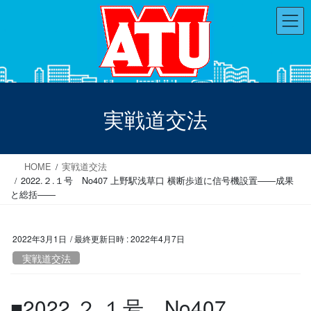
コ
ナ
ン
ビ
テ
ゲ
ン
ー
ツ
シ
へ
ョ
ス
ン
実戦道交法
キ
に
ッ
移
プ
動
HOME
実戦道交法
2022.２.１号 No407 上野駅浅草口 横断歩道に信号機設置――成果
と総括――
2022年3月1日
/ 最終更新日時 :
2022年4月7日
実戦道交法
■2022.２.１号 No407