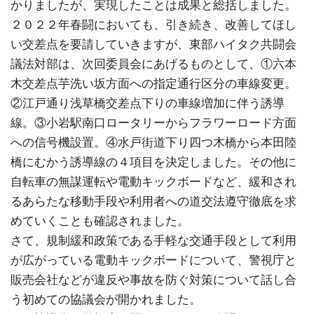
かりましたが、実現したことは成果と総括しました。
２０２２年春闘においても、引き続き、改善してほし
い交差点を要請していきますが、東部ハイタク共闘会
議法対部は、次回委員会にあげるものとして、①六本
木交差点芋洗い坂方面への指定通行区分の車線変更。
②江戸通り浅草橋交差点下りの車線増加に伴う誘導
線。③小岩駅南口ロータリーからフラワーロード方面
への信号機設置。④水戸街道下り四つ木橋から本田陸
橋にむかう誘導線の４項目を決定しました。その他に
自転車の無謀運転や電動キックボードなど、緩和され
るあらたな移動手段や利用者への道交法遵守徹底を求
めていくことも確認されました。
さて、規制緩和政策である手軽な交通手段として利用
が広がっている電動キックボードについて、警視庁と
販売会社などが違反や事故を防ぐ対策について話し合
う初めての協議会が開かれました。