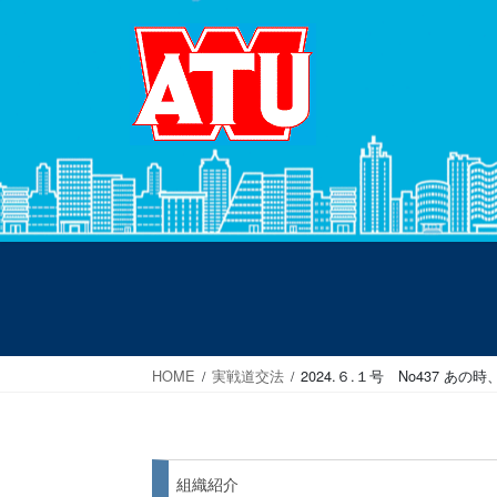
コ
ナ
ン
ビ
テ
ゲ
ン
ー
ツ
シ
へ
ョ
ス
ン
キ
に
ッ
移
プ
動
HOME
実戦道交法
2024.６.１号 No437
組織紹介