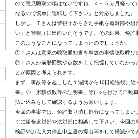
ので意見聴取の場はないですね。４～５ヵ月経って
なるので慎重に運転して下さい」と対応しました。
しかし、Ｔさんは警視庁からきた手紙を道対部や組
い」と警視庁に出向いたそうです。その結果、免許
このようなことになってしまったのでしょうか。
①Ｔさんは意見の聴取通知書を事故の事情聴取呼び
②Ｔさんが前歴回数や点数をよく把握していなかっ
とが原因と考えられます。
まず、事故等を起こした１週間から10日経過後に
書」の「累積点数等の証明書」等に○を付けて自動
払い込みをして確認するようお願いします。
今回の事案では、免許取り消し処分になってしまい
ぐに組合道対部や法対部に相談して下さい。今回の
検証や加点入力停止申立書の提出等をして軽減がで