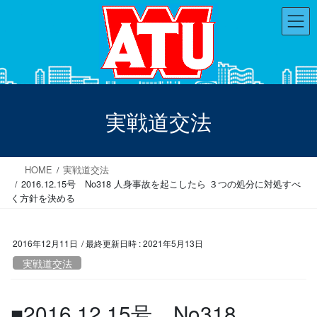
コ
ナ
ン
ビ
テ
ゲ
ン
ー
ツ
シ
へ
ョ
ス
ン
実戦道交法
キ
に
ッ
移
プ
動
HOME
実戦道交法
2016.12.15号 No318 人身事故を起こしたら ３つの処分に対処すべ
く方針を決める
2016年12月11日
/ 最終更新日時 :
2021年5月13日
実戦道交法
■2016.12.15号 No318