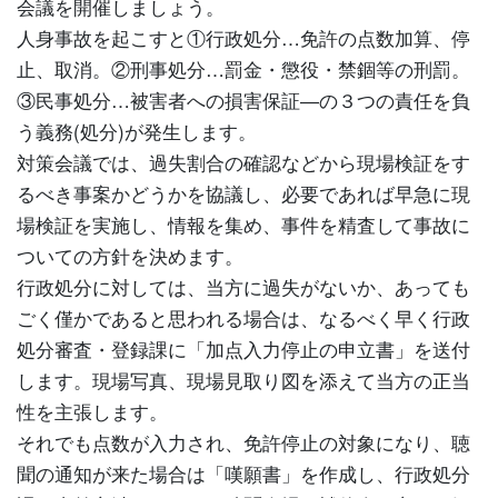
会議を開催しましょう。
人身事故を起こすと①行政処分…免許の点数加算、停
止、取消。②刑事処分…罰金・懲役・禁錮等の刑罰。
③民事処分…被害者への損害保証―の３つの責任を負
う義務(処分)が発生します。
対策会議では、過失割合の確認などから現場検証をす
るべき事案かどうかを協議し、必要であれば早急に現
場検証を実施し、情報を集め、事件を精査して事故に
ついての方針を決めます。
行政処分に対しては、当方に過失がないか、あっても
ごく僅かであると思われる場合は、なるべく早く行政
処分審査・登録課に「加点入力停止の申立書」を送付
します。現場写真、現場見取り図を添えて当方の正当
性を主張します。
それでも点数が入力され、免許停止の対象になり、聴
聞の通知が来た場合は「嘆願書」を作成し、行政処分