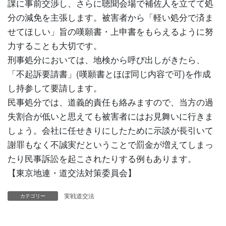
課に事前交渉し、さらに聴聞会場で補佐人を立てて処
分の減免を主張します。被害者から「軽い処分で済ま
せてほしい」旨の嘆願書・上申書をもらえるように努
力することも大切です。
刑事処分においては、地検から呼び出しがきたら、
「不起訴要請書」(嘆願書とほぼ同じ内容で可)を作成
し持参して要請します。
民事処分では、道義的責任も絡みますので、当方の過
失割合が低いと思えても被害者にはお見舞いに行きま
しょう。会社に任せきりにしたために示談が長引いて
謝罪もなく不誠実だということで罰金が増えてしまっ
たり民事訴訟を起こされたりする例もあります。
【東京地連・道交法対策委員会】
実戦道交法
カテゴリー