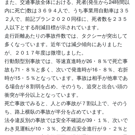
また、交通事故全体における、死者(発生から24時間以
内に死亡)数は３６９４人で、うち事業用自動車は３５
２人で、前記プラン２０２０同様に、死者数を２３５
人以下とする削減目標が示されています。
走行距離あたりの事故件数では、タクシーが突出して
多くなっています。近年では減少傾向にありました
が、２０１７年度は微増しました。
行動類型別事故では、等速直進時が26・８％で死亡事
故も71・８％と多く、次いで発進時が16・８％、右折
時が15・５％となっています。事故は相手が他車であ
る場合が８割弱を占め、そのうち、追突と出合い頭の
衝突が半分以上となっています。
死亡事故でみると、人との事故が７割以上で、そのう
ち、路上横臥の事故が半分を占めています。
法令違反別の事故では安全不確認が39・１％、次いで
わき見運転が10・３％、交差点安全進行が９・２％と