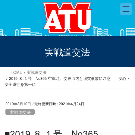
コ
ナ
ン
ビ
テ
ゲ
ン
ー
ツ
シ
へ
ョ
ス
ン
実戦道交法
キ
に
ッ
移
プ
動
HOME
実戦道交法
2019.８.１号 No365 空車時、交差点内と追突事故に注意――安心・
安全運行を第一に――
2019年8月10日
/ 最終更新日時 :
2021年4月24日
実戦道交法
■2019.８.１号 No365