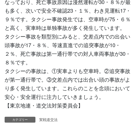
なっており、死亡事故原因は漫然運転が30・８％が最
も多く、次いで安全不確認23・１％、わき見運転17・
９％です。タクシー事故発生では、空車時が75・６％
と高く、実車時は単独事故が多く発生しています。
タクシー事故を類型別にみると、交差点内での出会い
頭事故が17・８％、等速直進での追突事故が10・
２％、死亡事故は第一通行帯での対人車両事故が30・
８％です。
タクシーの事故は、①実車よりも空車時。②追突事故
が第一通行帯で。③交差点内では出合い頭の事故がよ
り多く発生しています。これらのことを念頭において
安心・安全運行に注力していきましょう。
【東京地連・道交法対策委員会】
実戦道交法
カテゴリー