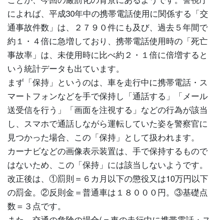
によれば、平成30年中の携帯電話使用に関係する「交
通事故件数」は、２７９０件にも及び、過去５年間で
約１・４倍に急増しており、携帯電話使用時の「死亡
事故率」は、未使用時に比べ約２・１倍に倍増すると
いう統計データも出ています。
まず「保持」というのは、車を走行中に携帯電話・ス
マートフォンなどを手で保持し「通話する」「メール
送受信を行う」「画面を注視する」などの行為が該当
し、スマホで通話しながら運転していた姿を警察官に
見つかった場合、この「保持」として扱われます。
カーナビなどの画像表示装置は、手で保持するもので
はないため、この「保持」には該当しないようです。
改正後は、①罰則＝６カ月以下の懲役又は10万円以下
の罰金。②反則金＝普通車は１８０００円。③基礎点
数＝３点です。
また、交通の危険の場合(＝車の走行中に携帯電話・ス