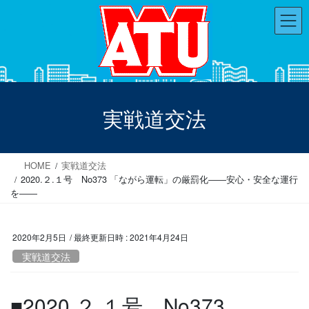
コ
ナ
ン
ビ
テ
ゲ
ン
ー
ツ
シ
へ
ョ
ス
ン
実戦道交法
キ
に
ッ
移
プ
動
HOME
実戦道交法
2020.２.１号 No373 「ながら運転」の厳罰化――安心・安全な運行
を――
2020年2月5日
/ 最終更新日時 :
2021年4月24日
実戦道交法
■2020.２.１号 No373