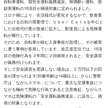
自転車運転。⑬安全運転義務違反。⑭酒酔い運転。⑮
妨害運転の15項目が摘発対象に定められました。
コロナ禍により、生活様式が変化するなかで、飲食業
における出前の需要増で、Ｕｂｅｒ Ｅａｔｓを中心と
した出前代行業が急速に拡大し、配達員による危険運
転が横行しています。
そのため、自転車が絡む人身事故が急増し、その被害
に遭う事例が多発しています。改正道交法では、15項
目の危険行為を３年間に２回摘発されると、安全講習
が義務付けられます。
そして安全講習を受講しない場合は、５万円以下の罰
金が課せられます(対象年齢は14歳以上)。さらに警察
庁は「ながらスマホ」について、重大な交通事故につ
ながる極めて危険な行為であると注意喚起。ながらス
マホは危険運転の「安全運転義務違反」に該当し、摘
発の対象となります。