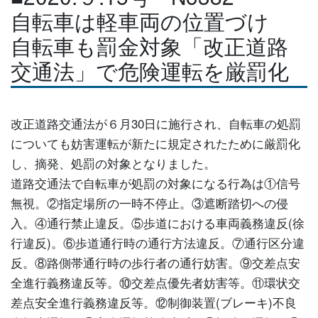
自転車は軽車両の位置づけ
自転車も罰金対象「改正道路
交通法」で危険運転を厳罰化
改正道路交通法が６月30日に施行され、自転車の処罰
についても妨害運転が新たに規定されたために厳罰化
し、摘発、処罰の対象となりました。
道路交通法で自転車が処罰の対象になる行為は①信号
無視。②指定場所の一時不停止。③遮断踏切への侵
入。④通行禁止違反。⑤歩道における車両義務違反(徐
行違反)。⑥歩道通行時の通行方法違反。⑦通行区分違
反。⑧路側帯通行時の歩行者の通行妨害。⑨交差点安
全進行義務違反等。⑩交差点優先者妨害等。⑪環状交
差点安全進行義務違反等。⑫制御装置(ブレーキ)不良