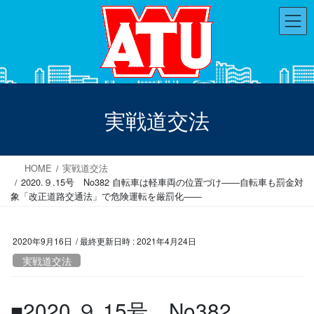
コ
ナ
ン
ビ
テ
ゲ
ン
ー
ツ
シ
へ
ョ
ス
ン
実戦道交法
キ
に
ッ
移
プ
動
HOME
実戦道交法
2020.９.15号 No382 自転車は軽車両の位置づけ――自転車も罰金対
象「改正道路交通法」で危険運転を厳罰化――
2020年9月16日
/ 最終更新日時 :
2021年4月24日
実戦道交法
■2020.９.15号 No382