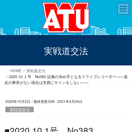
コ
ナ
ン
ビ
テ
ゲ
ン
ー
ツ
シ
へ
ョ
ス
ン
実戦道交法
キ
に
ッ
移
プ
動
HOME
実戦道交法
2020.10.１号 No383 証拠の決め手となるドライブレコーダー――違
反の事実がない場合は安易にサインをしない――
2020年10月2日
/ 最終更新日時 :
2021年4月24日
実戦道交法
■2020.10.1号 No383