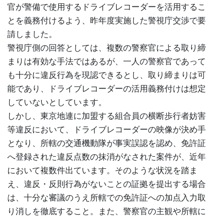
官が警備で使用するドライブレコーダーを活用するこ
とを義務付けるよう、昨年度実施した警視庁交渉で要
請しました。
警視庁側の回答としては、複数の警察官による取り締
まりは有効な手法ではあるが、一人の警察官であって
も十分に違反行為を現認できるとし、取り締まりは可
能であり、ドライブレコーダーの活用義務付けは想定
していないとしています。
しかし、東京地連に加盟する組合員の横断歩行者妨害
等違反において、ドライブレコーダーの映像が決め手
となり、所轄の交通機動隊が事実誤認を認め、免許証
へ登録された違反点数の抹消がなされた案件が、近年
において複数件出ています。そのような状況を踏ま
え、違反・反則行為がないことの証拠を提出する場合
は、十分な審議のうえ所轄での免許証への加点入力取
り消しを徹底すること。また、警察官の主観や所轄に