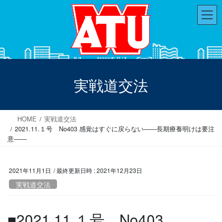
コ
ナ
ン
ビ
テ
ゲ
ン
ー
ツ
シ
へ
ョ
ス
ン
実戦道交法
キ
に
ッ
移
プ
動
HOME
実戦道交法
2021.11.１号 No403 感覚はすぐに戻らない――長期療養明けは要注
意――
2021年11月1日
/ 最終更新日時 :
2021年12月23日
実戦道交法
■2021.11.１号 No403