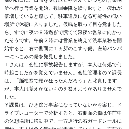
所へ行き営業を開始。数回乗降を繰り返すと、疲れが
倍増していると感じて、駐車違反になる可能性の低い
場所で休憩に入りました。仮眠を取って目を覚ました
ら、すでに夜の８時過ぎで慌てて深夜の営業に向かっ
たそうです。午前２時には営業を終えて洗車業務を開
始すると、右の側面に１ヵ所のこすり傷。左前バンパ
ーにへこみの傷を発見しました。
Ｉさんは、会社に事故報告しますが、本人は何処で何
時起こしたかを覚えていません。会社管理者のＹ課長
は、「脳梗塞で頭が狂ったんだろう」と叱責します
が、本人は覚えがないものを答えようがありませんで
した。
Ｙ課長は、ひき逃げ事案になっていないかを案じ、ド
ライブレコーダーで分析すると、右側面の傷は午前中
の休憩場所に移動中で、一方通行の右ガードレールに
接触。本人は全く気づかず走行していました。左前の