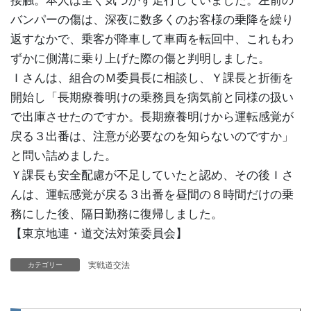
バンパーの傷は、深夜に数多くのお客様の乗降を繰り
返すなかで、乗客が降車して車両を転回中、これもわ
ずかに側溝に乗り上げた際の傷と判明しました。
Ｉさんは、組合のＭ委員長に相談し、Ｙ課長と折衝を
開始し「長期療養明けの乗務員を病気前と同様の扱い
で出庫させたのですか。長期療養明けから運転感覚が
戻る３出番は、注意が必要なのを知らないのですか」
と問い詰めました。
Ｙ課長も安全配慮が不足していたと認め、その後Ｉさ
んは、運転感覚が戻る３出番を昼間の８時間だけの乗
務にした後、隔日勤務に復帰しました。
【東京地連・道交法対策委員会】
実戦道交法
カテゴリー