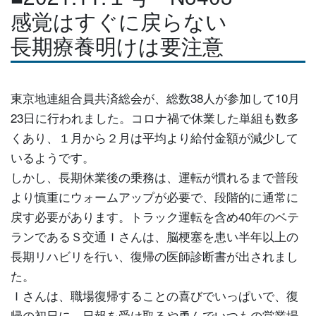
感覚はすぐに戻らない
長期療養明けは要注意
東京地連組合員共済総会が、総数38人が参加して10月
23日に行われました。コロナ禍で休業した単組も数多
くあり、１月から２月は平均より給付金額が減少して
いるようです。
しかし、長期休業後の乗務は、運転が慣れるまで普段
より慎重にウォームアップが必要で、段階的に通常に
戻す必要があります。トラック運転を含め40年のベテ
ランであるＳ交通Ｉさんは、脳梗塞を患い半年以上の
長期リハビリを行い、復帰の医師診断書が出されまし
た。
Ｉさんは、職場復帰することの喜びでいっぱいで、復
帰の初日に、日報を受け取るや勇んでいつもの営業場