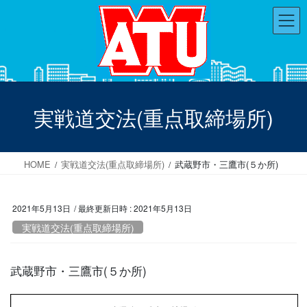
コ
ナ
ン
ビ
テ
ゲ
ン
ー
ツ
シ
へ
ョ
ス
ン
実戦道交法(重点取締場所)
キ
に
ッ
移
プ
動
HOME
実戦道交法(重点取締場所)
武蔵野市・三鷹市(５か所)
2021年5月13日
/ 最終更新日時 :
2021年5月13日
実戦道交法(重点取締場所)
武蔵野市・三鷹市(５か所)