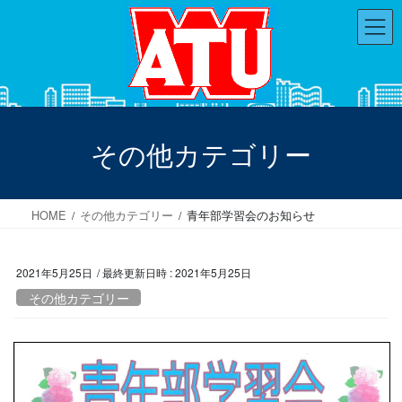
コ
ナ
ン
ビ
テ
ゲ
ン
ー
ツ
シ
へ
ョ
ス
ン
その他カテゴリー
キ
に
ッ
移
プ
動
HOME
その他カテゴリー
青年部学習会のお知らせ
2021年5月25日
/ 最終更新日時 :
2021年5月25日
その他カテゴリー