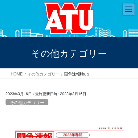
コ
ナ
ン
ビ
テ
ゲ
ン
ー
ツ
シ
へ
ョ
ス
ン
その他カテゴリー
キ
に
ッ
移
プ
動
HOME
その他カテゴリー
闘争速報No.１
2023年3月16日
/ 最終更新日時 :
2023年3月16日
その他カテゴリー