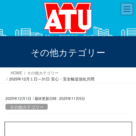
コ
ナ
ン
ビ
テ
ゲ
ン
ー
ツ
シ
へ
ョ
ス
ン
その他カテゴリー
キ
に
ッ
移
プ
動
HOME
その他カテゴリー
2025年12月１日～31日 安心・安全輸送強化月間
2025年12月1日
/ 最終更新日時 :
2025年11月5日
その他カテゴリー