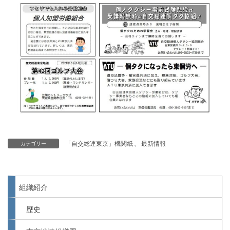
「自交総連東京」機関紙
、
最新情報
カテゴリー
組織紹介
歴史