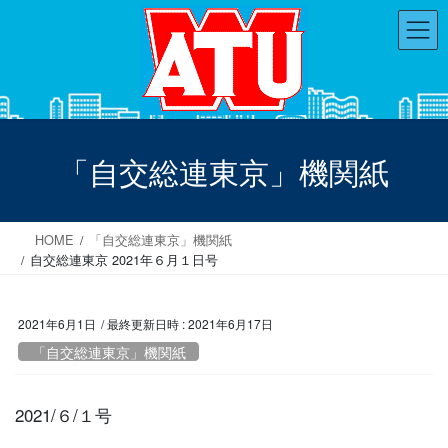
コ
ナ
ン
ビ
テ
ゲ
ン
ー
ツ
シ
へ
ョ
ス
ン
「自交総連東京」機関紙
キ
に
ッ
移
プ
動
HOME
「自交総連東京」機関紙
自交総連東京 2021年６月１日号
2021年6月1日
/ 最終更新日時 :
2021年6月17日
「自交総連東京」機関紙
2021/６/１号