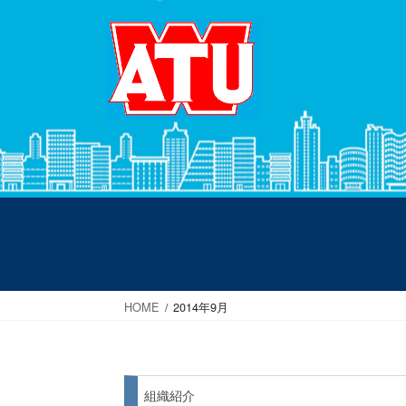
コ
ナ
ン
ビ
テ
ゲ
ン
ー
ツ
シ
へ
ョ
ス
ン
キ
に
ッ
移
プ
動
HOME
2014年9月
組織紹介