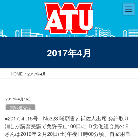
コ
ナ
ン
ビ
テ
ゲ
ン
ー
ツ
シ
へ
ョ
ス
ン
2017年4月
キ
に
ッ
移
プ
動
HOME
2017年4月
2017年4月16日
実戦道交法
■2017.４.15号 No323 嘆願書と補佐人出席 免許取り
消しが講習受講で免許停止100日に Ｄ労働組合員のＥ
さんは2016年２月20日(土)午後11時00分頃、自家用自