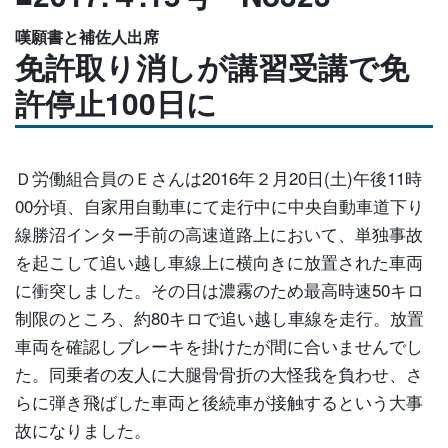
嘆願書と補佐人出席
免許取り消しが講習受講で免
許停止100日に
Ｄ労働組合員のＥさんは2016年２月20日(土)午後11時
00分頃、自家用自動車にて走行中に中央自動車道下り
線勝沼インター手前の高速道路上において、単独事故
を起こして追い越し車線上に横向きに放置された車両
に衝突しました。その日は濃霧のため最高時速50キロ
制限のところ、約80キロで追い越し車線を走行。放置
車両を確認しブレーキを掛けたが間に合いませんでし
た。同乗者の友人に大腿骨骨折の大怪我を負わせ、さ
らに弾き飛ばした車両と後続車が接触するという大事
故になりました。