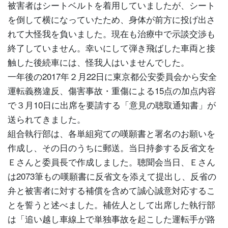
被害者はシートベルトを着用していましたが、シート
を倒して横になっていたため、身体が前方に投げ出さ
れて大怪我を負いました。現在も治療中で示談交渉も
終了していません。幸いにして弾き飛ばした車両と接
触した後続車には、怪我人はいませんでした。
一年後の2017年２月22日に東京都公安委員会から安全
運転義務違反、傷害事故・重傷による15点の加点内容
で３月10日に出席を要請する「意見の聴取通知書」が
送られてきました。
組合執行部は、各単組宛ての嘆願書と署名のお願いを
作成し、その日のうちに郵送。当日持参する反省文を
Ｅさんと委員長で作成しました。聴聞会当日、Ｅさん
は2073筆もの嘆願書に反省文を添えて提出し、反省の
弁と被害者に対する補償を含めて誠心誠意対応するこ
とを誓うと述べました。補佐人として出席した執行部
は「追い越し車線上で単独事故を起こした運転手が路