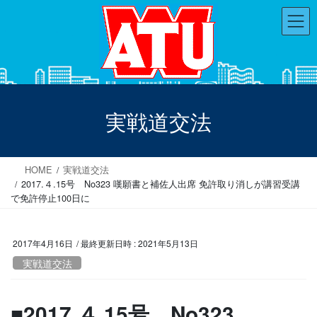
コ
ナ
ン
ビ
テ
ゲ
ン
ー
ツ
シ
へ
ョ
ス
ン
実戦道交法
キ
に
ッ
移
プ
動
HOME
実戦道交法
2017.４.15号 No323 嘆願書と補佐人出席 免許取り消しが講習受講
で免許停止100日に
2017年4月16日
/ 最終更新日時 :
2021年5月13日
実戦道交法
■2017.４.15号 No323