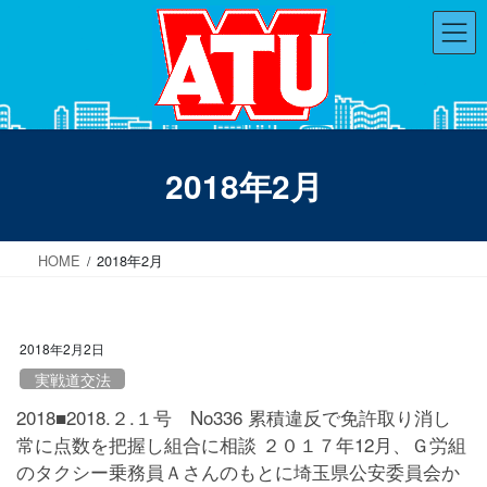
コ
ナ
ン
ビ
テ
ゲ
ン
ー
ツ
シ
へ
ョ
ス
ン
2018年2月
キ
に
ッ
移
プ
動
HOME
2018年2月
2018年2月2日
実戦道交法
2018■2018.２.１号 No336 累積違反で免許取り消し
常に点数を把握し組合に相談 ２０１７年12月、Ｇ労組
のタクシー乗務員Ａさんのもとに埼玉県公安委員会か