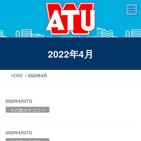
コ
ナ
ン
ビ
テ
ゲ
ン
ー
ツ
シ
へ
ョ
ス
ン
2022年4月
キ
に
ッ
移
プ
動
HOME
2022年4月
2022年4月27日
その他カテゴリー
2022年4月27日