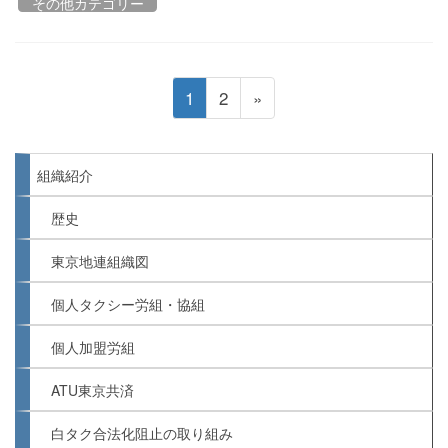
その他カテゴリー
投
固
固
1
2
»
稿
定
定
の
ペ
ペ
ペ
ー
組織紹介
ー
ー
ジ
送
ジ
ジ
歴史
り
東京地連組織図
個人タクシー労組・協組
個人加盟労組
ATU東京共済
白タク合法化阻止の取り組み