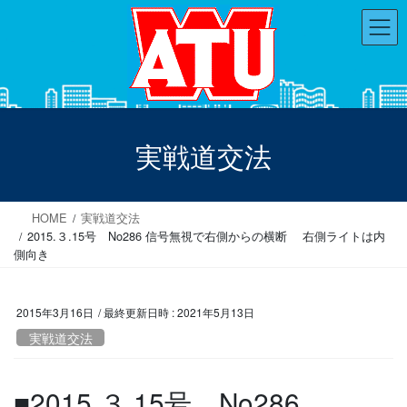
コ
ナ
ン
ビ
テ
ゲ
ン
ー
ツ
シ
へ
ョ
ス
ン
実戦道交法
キ
に
ッ
移
プ
動
HOME
実戦道交法
2015.３.15号 No286 信号無視で右側からの横断 右側ライトは内
側向き
2015年3月16日
/ 最終更新日時 :
2021年5月13日
実戦道交法
■2015.３.15号 No286