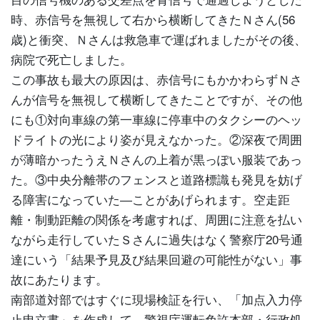
時、赤信号を無視して右から横断してきたＮさん(56
歳)と衝突、Ｎさんは救急車で運ばれましたがその後、
病院で死亡しました。
この事故も最大の原因は、赤信号にもかかわらずＮさ
んが信号を無視して横断してきたことですが、その他
にも①対向車線の第一車線に停車中のタクシーのヘッ
ドライトの光により姿が見えなかった。②深夜で周囲
が薄暗かったうえＮさんの上着が黒っぽい服装であっ
た。③中央分離帯のフェンスと道路標識も発見を妨げ
る障害になっていた―ことがあげられます。空走距
離・制動距離の関係を考慮すれば、周囲に注意を払い
ながら走行していたＳさんに過失はなく警察庁20号通
達にいう「結果予見及び結果回避の可能性がない」事
故にあたります。
南部道対部ではすぐに現場検証を行い、「加点入力停
止申立書」を作成して、警視庁運転免許本部・行政処