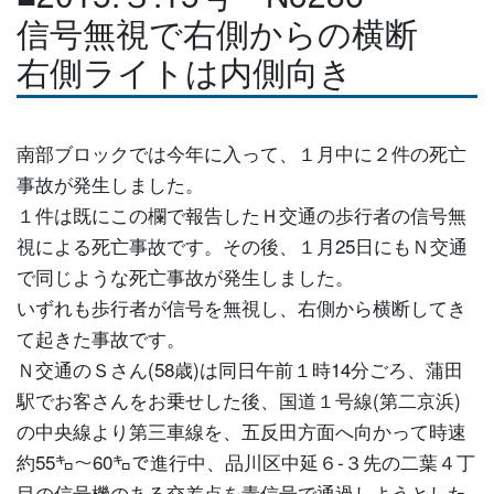
信号無視で右側からの横断
右側ライトは内側向き
南部ブロックでは今年に入って、１月中に２件の死亡
事故が発生しました。
１件は既にこの欄で報告したＨ交通の歩行者の信号無
視による死亡事故です。その後、１月25日にもＮ交通
で同じような死亡事故が発生しました。
いずれも歩行者が信号を無視し、右側から横断してき
て起きた事故です。
Ｎ交通のＳさん(58歳)は同日午前１時14分ごろ、蒲田
駅でお客さんをお乗せした後、国道１号線(第二京浜)
の中央線より第三車線を、五反田方面へ向かって時速
約55㌔～60㌔で進行中、品川区中延６-３先の二葉４丁
目の信号機のある交差点を青信号で通過しようとした