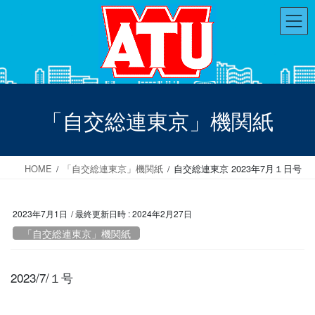
コ
ナ
ン
ビ
テ
ゲ
ン
ー
ツ
シ
へ
ョ
ス
ン
「自交総連東京」機関紙
キ
に
ッ
移
プ
動
HOME
「自交総連東京」機関紙
自交総連東京 2023年7月１日号
2023年7月1日
/ 最終更新日時 :
2024年2月27日
「自交総連東京」機関紙
2023/7/１号