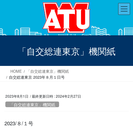
コ
ナ
ン
ビ
テ
ゲ
ン
ー
ツ
シ
へ
ョ
ス
ン
「自交総連東京」機関紙
キ
に
ッ
移
プ
動
HOME
「自交総連東京」機関紙
自交総連東京 2023年８月１日号
2023年8月1日
/ 最終更新日時 :
2024年2月27日
「自交総連東京」機関紙
2023/８/１号