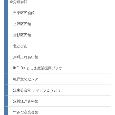
全労連会館
台東区民会館
上野区民館
金杉区民館
北とぴあ
岸町ふれあい館
IKE･Biz としま産業振興プラザ
亀戸文化センター
江東公会堂 ティアラこうとう
深川江戸資料館
すみだ産業会館