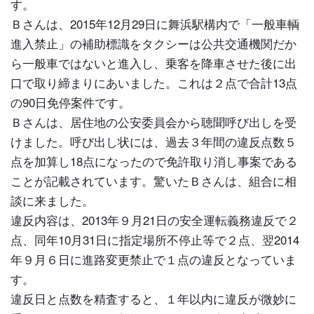
す。
Ｂさんは、2015年12月29日に舞浜駅構内で「一般車輌
進入禁止」の補助標識をタクシーは公共交通機関だか
ら一般車ではないと進入し、乗客を降車させた後に出
口で取り締まりにあいました。これは２点で合計13点
の90日免停案件です。
Ｂさんは、居住地の公安委員会から聴聞呼び出しを受
けました。呼び出し状には、過去３年間の違反点数５
点を加算し18点になったので免許取り消し事案である
ことが記載されています。驚いたＢさんは、組合に相
談に来ました。
違反内容は、2013年９月21日の安全運転義務違反で２
点、同年10月31日に指定場所不停止等で２点、翌2014
年９月６日に進路変更禁止で１点の違反となっていま
す。
違反日と点数を精査すると、１年以内に違反が微妙に