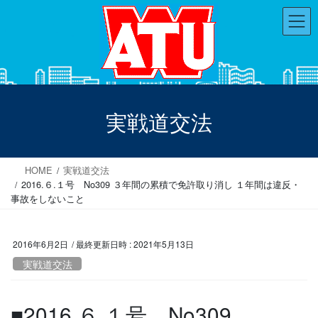
コ
ナ
ン
ビ
テ
ゲ
ン
ー
ツ
シ
へ
ョ
ス
ン
実戦道交法
キ
に
ッ
移
プ
動
HOME
実戦道交法
2016.６.１号 No309 ３年間の累積で免許取り消し １年間は違反・
事故をしないこと
2016年6月2日
/ 最終更新日時 :
2021年5月13日
実戦道交法
■2016.６.１号 No309