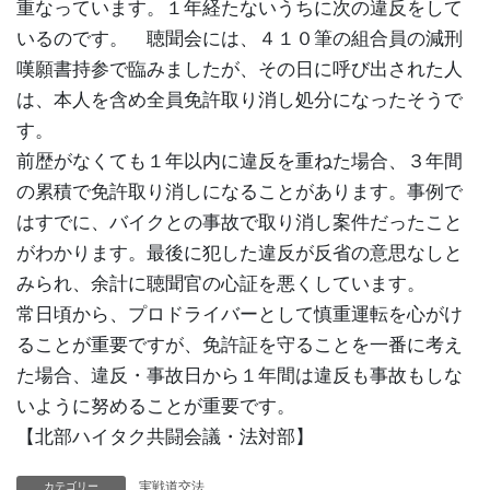
重なっています。１年経たないうちに次の違反をして
いるのです。 聴聞会には、４１０筆の組合員の減刑
嘆願書持参で臨みましたが、その日に呼び出された人
は、本人を含め全員免許取り消し処分になったそうで
す。
前歴がなくても１年以内に違反を重ねた場合、３年間
の累積で免許取り消しになることがあります。事例で
はすでに、バイクとの事故で取り消し案件だったこと
がわかります。最後に犯した違反が反省の意思なしと
みられ、余計に聴聞官の心証を悪くしています。
常日頃から、プロドライバーとして慎重運転を心がけ
ることが重要ですが、免許証を守ることを一番に考え
た場合、違反・事故日から１年間は違反も事故もしな
いように努めることが重要です。
【北部ハイタク共闘会議・法対部】
実戦道交法
カテゴリー