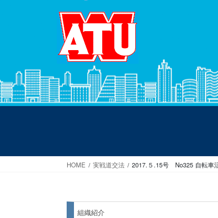
コ
ナ
ン
ビ
テ
ゲ
ン
ー
ツ
シ
へ
ョ
ス
ン
キ
に
ッ
移
プ
動
HOME
実戦道交法
2017.５.15号 No325
組織紹介