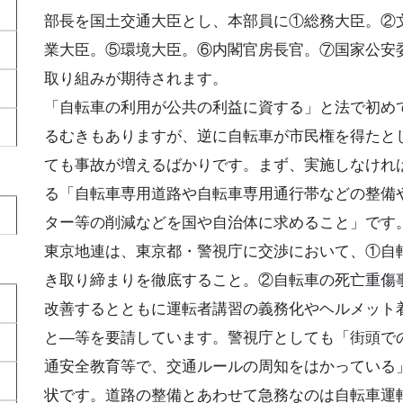
部長を国土交通大臣とし、本部員に①総務大臣。②
業大臣。⑤環境大臣。⑥内閣官房長官。⑦国家公安
取り組みが期待されます。
「自転車の利用が公共の利益に資する」と法で初め
るむきもありますが、逆に自転車が市民権を得たと
ても事故が増えるばかりです。まず、実施しなけれ
る「自転車専用道路や自転車専用通行帯などの整備
ター等の削減などを国や自治体に求めること」です
東京地連は、東京都・警視庁に交渉において、①自
き取り締まりを徹底すること。②自転車の死亡重傷
改善するとともに運転者講習の義務化やヘルメット
と―等を要請しています。警視庁としても「街頭で
通安全教育等で、交通ルールの周知をはかっている
状です。道路の整備とあわせて急務なのは自転車運