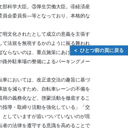
文部科学大臣。③厚生労働大臣。④経済産
委員会委員長―等となっており、本格的な
て明文化されたとして成立の意義を主張す
して法規を無視するかのように振る舞われ
ひとつ前の頁に戻る
ばならないのは、重点施策にあげられてい
や路外駐車場の整備によるパーキングメー
。
転車においては、改正道交法の趣旨に基づ
事故を減らすため、自転車レーンの不備を
着用の義務化など、啓蒙活動を徹底するこ
の指導・取締り活動を強化している」「交
」としていますが追いついていないのが現
転者の法律を遵守する意識を高めることで